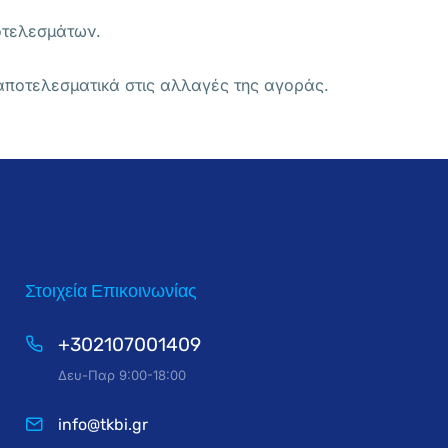
οτελεσμάτων.
αποτελεσματικά στις αλλαγές της αγοράς.
Στοιχεία Επικοινωνίας
+302107001409
Δευ-Παρ 9:00-18:00
info@tkbi.gr