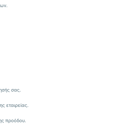
δων.
ρησής σας.
ης εταιρείας.
ης προόδου.