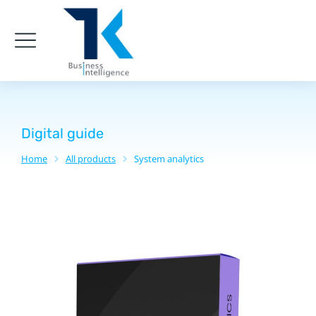
Digital guide
Home
All products
System analytics
You are here: