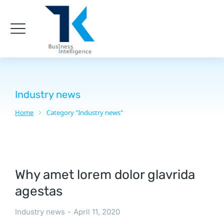
Industry news
Home
Category "Industry news"
You are here:
Why amet lorem dolor glavrida
agestas
Industry news
April 11, 2020