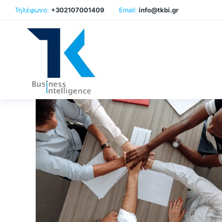
Τηλέφωνο:
+302107001409
Email:
info@tkbi.gr